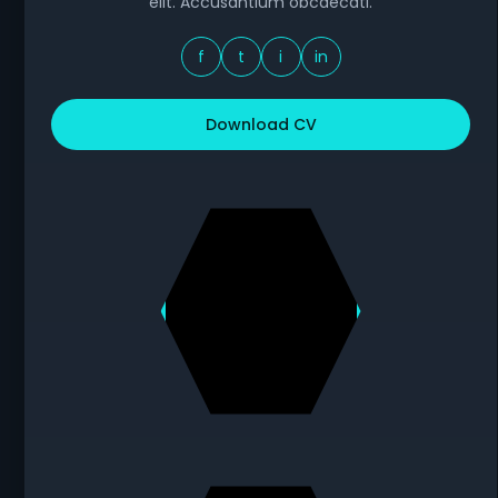
elit. Accusantium obcaecati.
f
t
i
in
Download CV