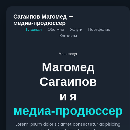
Сагаипов Магомед —
медиа‑продюссер
Главная
Обо мне
Услуги
Портфолио
Контакты
Меня зовут
Магомед
Сагаипов
и я
медиа‑продюссер
Lorem ipsum dolor sit amet consectetur adipisicing